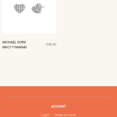
MICHAEL KORS
€99,00
MKC1119AN040
ACCOUNT
Login
Maak account