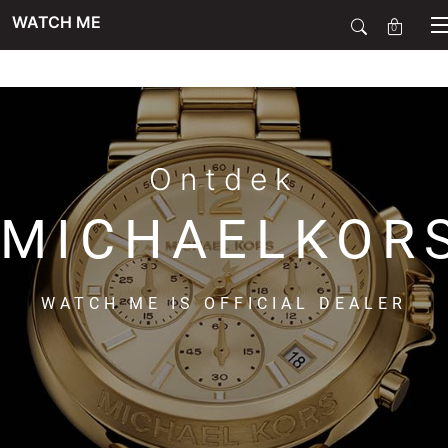
WATCH ME
0
SALE
SIERADEN
Ontdek
MICHAELKOR
HORLOGES
WATCH ME IS OFFICIAL DEALER
SMARTWATCHES
SOORT