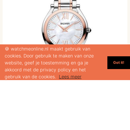
🍪 watchmeonline.nl maakt gebruik van
cookies. Door gebruik te maken van onze
website, geef je toestemming en ga je
Got it!
akkoord met de privacy policy en het
gebruik van de cookies.
Lees meer
€449,00
BALMAIN B41583382