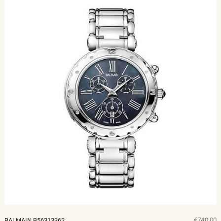
€740,00
BALMAIN B56313362