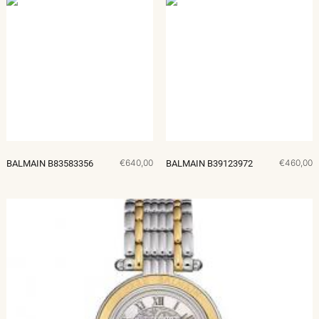
€640,00
€460,00
BALMAIN B83583356
BALMAIN B39123972