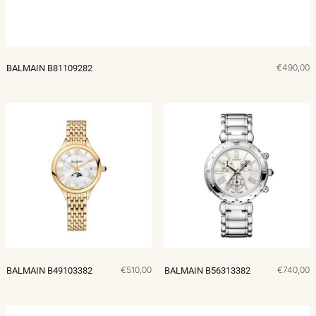
€490,00
BALMAIN B81109282
€510,00
€740,00
BALMAIN B49103382
BALMAIN B56313382