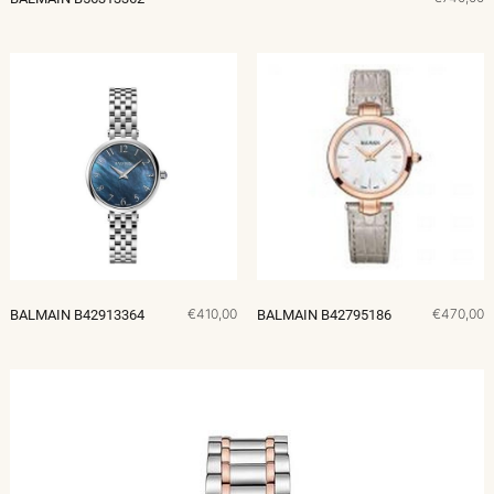
€410,00
€470,00
BALMAIN B42913364
BALMAIN B42795186