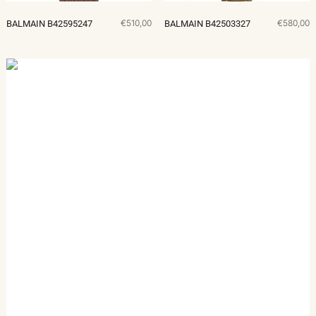
€510,00
€580,00
BALMAIN B42595247
BALMAIN B42503327