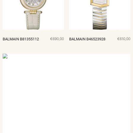
€690,00
€610,00
BALMAIN B81355112
BALMAIN B46523928