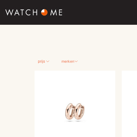
SALE
SIERADEN
merken
prijs
HORLOGES
SMARTWATCHES
SOORT