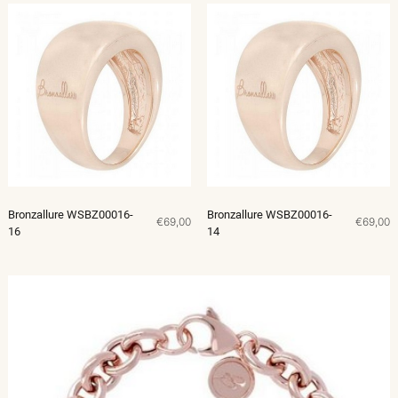
Bronzallure WSBZ00016-
Bronzallure WSBZ00016-
€69,00
€69,00
16
14