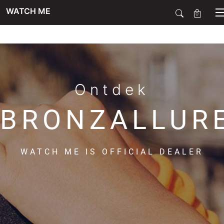
WATCH ME
0
SALE
SIERADEN
Ontdek
BRONZALLUR
HORLOGES
WATCH ME IS OFFICIAL DEALER
SMARTWATCHES
SOORT