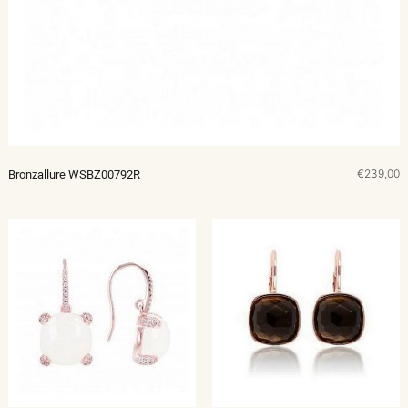
€239,00
Bronzallure WSBZ00792R