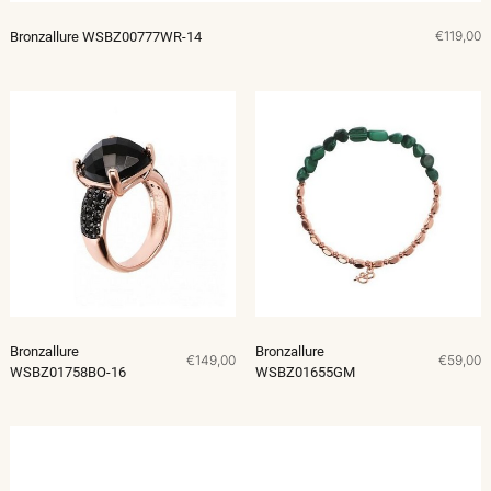
€119,00
Bronzallure WSBZ00777WR-14
Bronzallure
Bronzallure
€149,00
€59,00
WSBZ01758BO-16
WSBZ01655GM