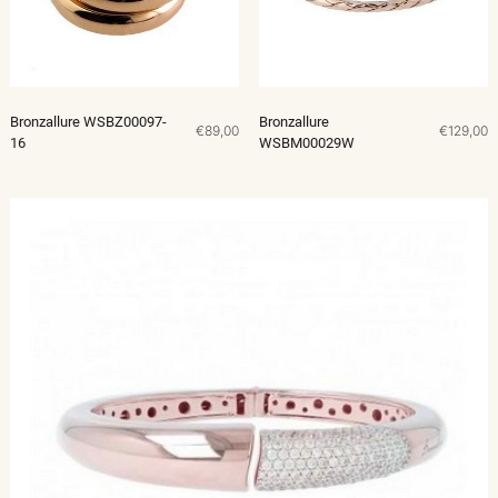
Bronzallure WSBZ00097-
Bronzallure
€89,00
€129,00
16
WSBM00029W