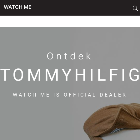
WATCH ME
SALE
SIERADEN
Ontdek
TOMMYHILFI
HORLOGES
WATCH ME IS OFFICIAL DEALER
SMARTWATCHES
SOORT