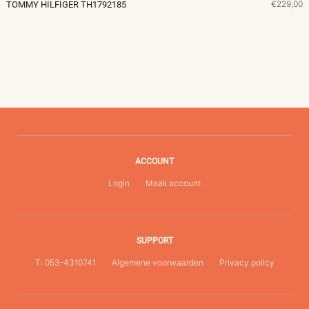
€229,00
TOMMY HILFIGER TH1792185
ACCOUNT
Login
Maak account
SUPPORT
T: 053-4310741
Algemene voorwaarden
Privacy policy