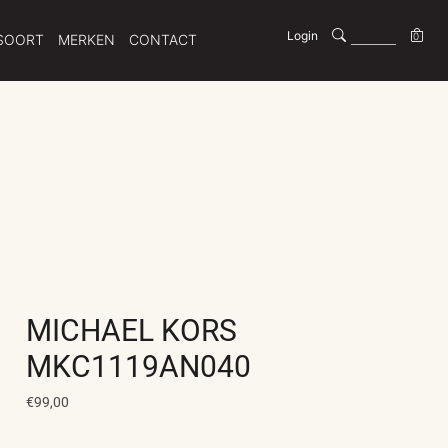
Login
0
SOORT
MERKEN
CONTACT
MICHAEL KORS
MKC1119AN040
€99,00