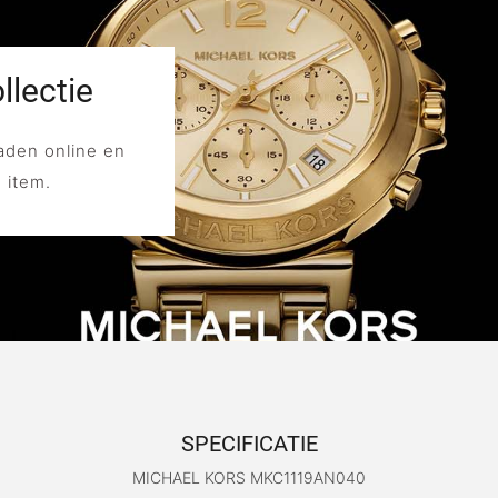
lectie
aden online en
e item.
SPECIFICATIE
MICHAEL KORS MKC1119AN040