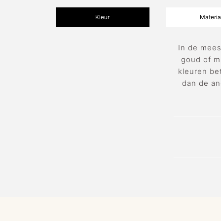
Kleur
Materia
In de mees
goud of m
kleuren bet
dan de an