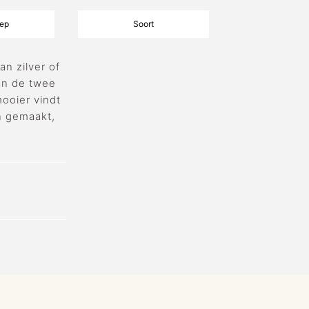
ep
Soort
n zilver of
an de twee
mooier vindt
n gemaakt,