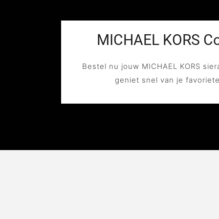
MICHAEL KORS Col
Bestel nu jouw MICHAEL KORS sier
geniet snel van je favoriet