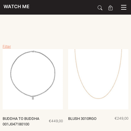
WATCH ME
0
SALE
Filter
SIERADEN
HORLOGES
SMARTWATCHES
SOORT
€249,00
BUDDHA TO BUDDHA
BLUSH 3010RGO
€449,00
001J047180100