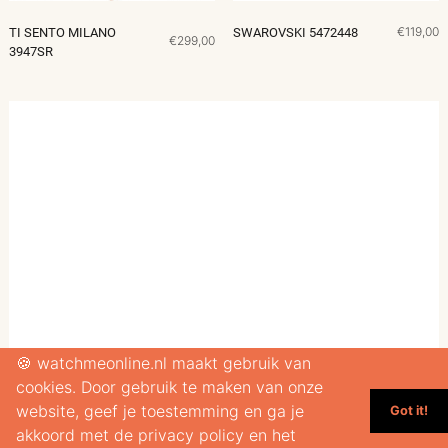
€119,00
TI SENTO MILANO
SWAROVSKI 5472448
€299,00
3947SR
🍪 watchmeonline.nl maakt gebruik van
cookies. Door gebruik te maken van onze
website, geef je toestemming en ga je
Got it!
akkoord met de privacy policy en het