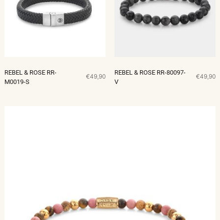
REBEL & ROSE RR-
REBEL & ROSE RR-80097-
€49,90
€49,90
M0019-S
V