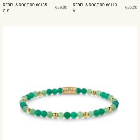
REBEL & ROSE RR-60135-
REBEL & ROSE RR-60110-
€59,90
€55,00
G-S
V