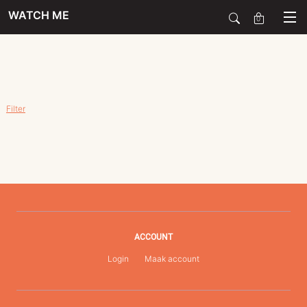
WATCH ME
0
SALE
Filter
SIERADEN
HORLOGES
SMARTWATCHES
ACCOUNT
Login
Maak account
SOORT