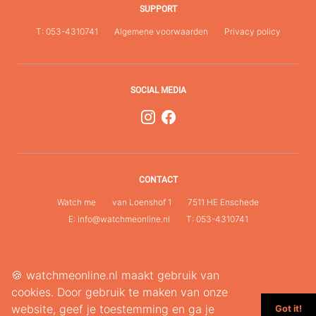
MERKEN
SUPPORT
T: 053-4310741
Algemene voorwaarden
Privacy policy
CONTACT
SOCIAL MEDIA
CONTACT
Watch me
van Loenshof 1
7511 HE Enschede
E: info@watchmeonline.nl
T: 053-4310741
🍪 watchmeonline.nl maakt gebruik van
cookies. Door gebruik te maken van onze
website, geef je toestemming en ga je
Got it!