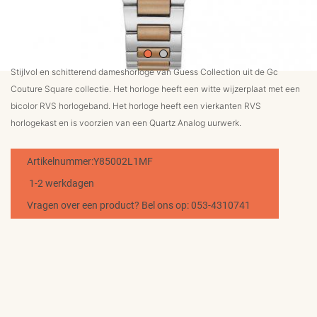
MERKEN
CONTACT
Stijlvol en schitterend dameshorloge van Guess Collection uit de Gc
Couture Square collectie. Het horloge heeft een witte wijzerplaat met een
bicolor RVS horlogeband. Het horloge heeft een vierkanten RVS
horlogekast en is voorzien van een Quartz Analog uurwerk.
Artikelnummer:Y85002L1MF
1-2 werkdagen
Vragen over een product? Bel ons op: 053-4310741