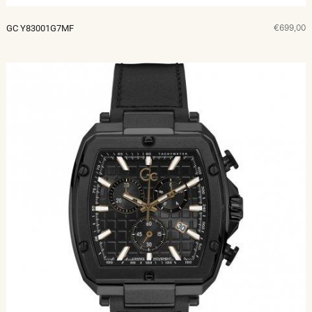
€699,00
GC Y83001G7MF