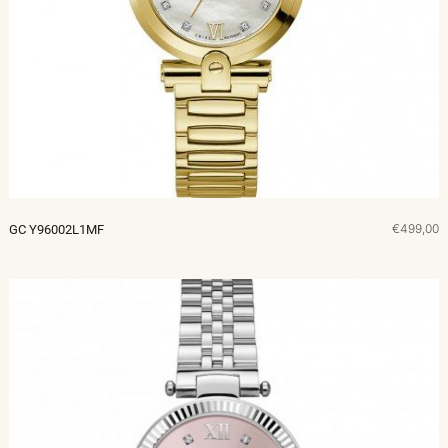
€499,00
GC Y96002L1MF