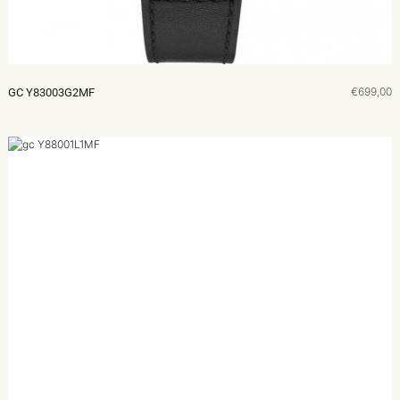
€699,00
GC Y83003G2MF