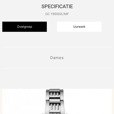
SPECIFICATIE
GC Y85002L1MF
Doelgroep
Uurwerk
Dames