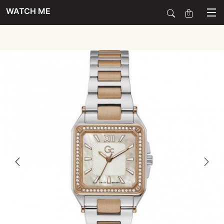
WATCH ME
0
SALE
SIERADEN
HORLOGES
SMARTWATCHES
SOORT