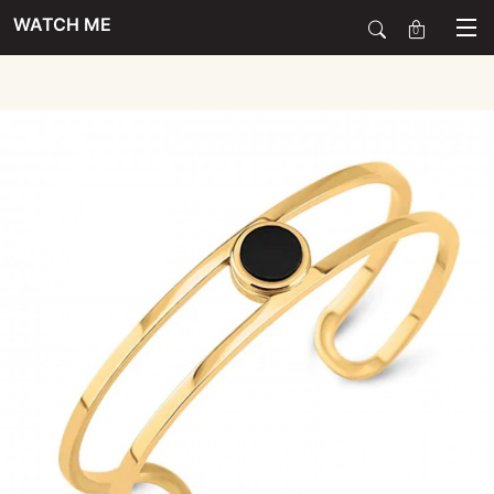
WATCH ME
0
SALE
SIERADEN
HORLOGES
SMARTWATCHES
SOORT