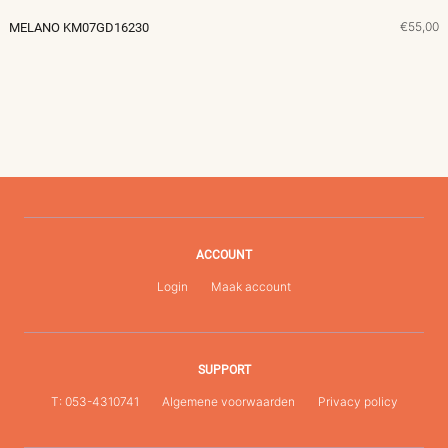
€55,00
MELANO KM07GD16230
ACCOUNT
Login
Maak account
SUPPORT
T: 053-4310741
Algemene voorwaarden
Privacy policy