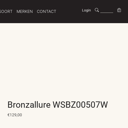
Login
0
SOORT
MERKEN
CONTACT
Bronzallure WSBZ00507W
€129,00