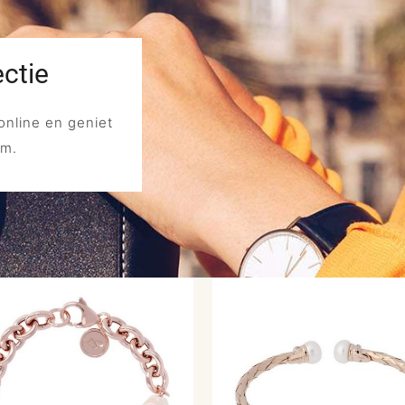
ectie
online en geniet
em.