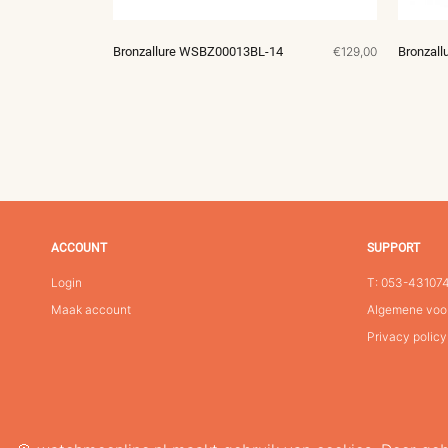
Bronzallure WSBZ00013BL-14
€129,00
Bronzal
ACCOUNT
SUPPORT
Login
T: 053-43107
Maak account
Algemene voo
Privacy policy