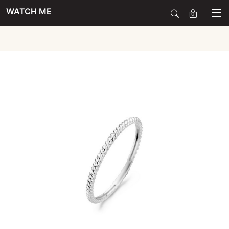
WATCH ME
0
SALE
SIERADEN
HORLOGES
SMARTWATCHES
SOORT