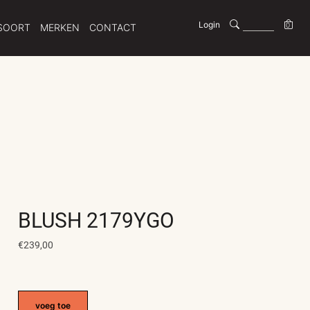
Login
0
SOORT
MERKEN
CONTACT
BLUSH 2179YGO
€239,00
voeg toe