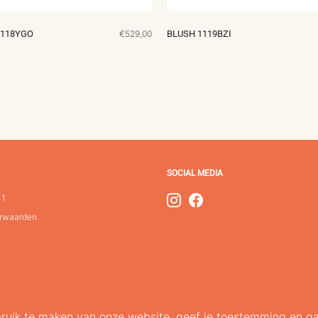
1118YGO
€529,00
BLUSH 1119BZI
SOCIAL MEDIA
41
rwaarden
ruik te maken van onze website, geef je toestemming en ga