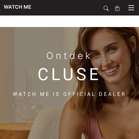
WATCH ME
0
SALE
SIERADEN
Ontdek
CLUSE
HORLOGES
WATCH ME IS OFFICIAL DEALER
SMARTWATCHES
SOORT